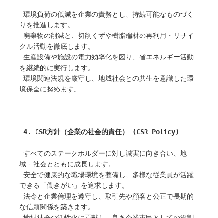
 環境負荷の低減を企業の責務とし、持続可能なものづく
りを推進します。
 廃棄物の削減と、切削くずや樹脂端材の再利用・リサイ
クル活動を徹底します。
 生産設備や施設の電力効率化を図り、省エネルギー活動
を継続的に実行します。
 環境関連法規を厳守し、地域社会との共生を意識した環
境保全に努めます。
 4. CSR方針（企業の社会的責任） (CSR Policy)
 すべてのステークホルダーに対し誠実に向き合い、地
域・社会とともに成長します。
 安全で健康的な職場環境を整備し、多様な従業員が活躍
できる「働きがい」を追求します。
 法令と企業倫理を遵守し、取引先や顧客と公正で長期的
な信頼関係を築きます。
 地域社会の活性化に貢献し、良き企業市民としての役割