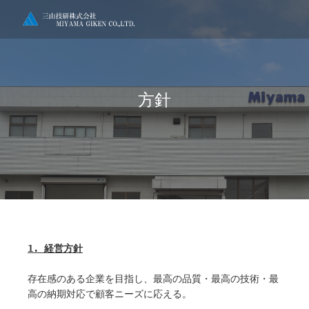
Skip
to
content
方針
1. 経営方針
存在感のある企業を目指し、最高の品質・最高の技術・最
高の納期対応で顧客ニーズに応える。